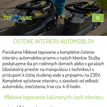
Preskočiť
na
obsah
ČISTENIE INTERIÉRU AUTOMOBILOV
Ponúkame hĺbkové tepovanie a kompletné čistenie
interiéru automobilov priamo u našich klientov. Služby
poskytujeme iba pri rodinných domoch alebo v garážach
(dostatočný priestor na manipuláciu s technikou) s
prístupom k čistej studenej vode a pripojeniu na 230V.
Kompletné vyčistenie interiéru, v závislosti od veľkosti
automobilu, znečistenia, trvá cca. 4-6 hodín.
Hĺbkové tepovanie čalúnených častí interiéru