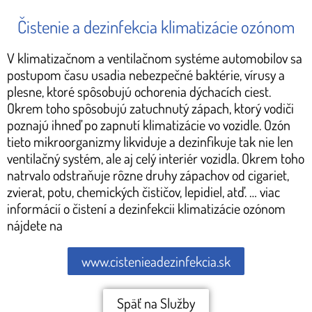
Čistenie a dezinfekcia klimatizácie ozónom
V klimatizačnom a ventilačnom systéme automobilov sa
postupom času usadia nebezpečné baktérie, vírusy a
plesne, ktoré spôsobujú ochorenia dýchacích ciest.
Okrem toho spôsobujú zatuchnutý zápach, ktorý vodiči
poznajú ihneď po zapnutí klimatizácie vo vozidle. Ozón
tieto mikroorganizmy likviduje a dezinfikuje tak nie len
ventilačný systém, ale aj celý interiér vozidla. Okrem toho
natrvalo odstraňuje rôzne druhy zápachov od cigariet,
zvierat, potu, chemických čističov, lepidiel, atď. … viac
informácií o čistení a dezinfekcii klimatizácie ozónom
nájdete na
www.cistenieadezinfekcia.sk
Späť na Služby