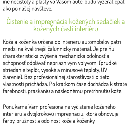
iné nečistoty a plasty vo Vašom aute, budú vyzerať opäť
ako po našej návšteve.
Čistenie a impregnácia kožených sedačiek a
kožených častí interiéru
Koža a koženka určená do interiéru automobilov patrí
medzi najkvalitnejší čalúnnicky materiál. Je pre ňu
charakteristická zvýšená mechanická odolnosť aj
schopnosť odolávať nepriaznivým vplyvom (prudké
striedanie teplôt, vysoké a mínusové teploty, UV
žiarenie). Bez profesionálnej starostlivosti o tieto
vlastnosti prichádza. Po krátkom čase dochádza k strate
farebnosti, praskaniu a následnému pretrhnutiu kože.
Ponúkame Vám profesionálne vyčistenie koženého
interiéru a dvojkrokovú impregnáciu, ktorá obnovuje
farby, pružnosť a odolnosť kože a koženky.