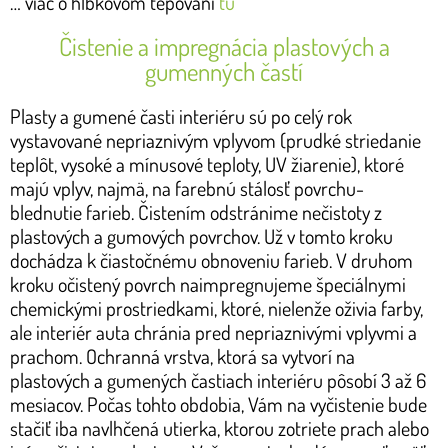
… viac o hĺbkovom tepovaní
tu
Čistenie a impregnácia plastových a
gumenných častí
Plasty a gumené časti interiéru sú po celý rok
vystavované nepriaznivým vplyvom (prudké striedanie
teplôt, vysoké a mínusové teploty, UV žiarenie), ktoré
majú vplyv, najmä, na farebnú stálosť povrchu-
blednutie farieb. Čistením odstránime nečistoty z
plastových a gumových povrchov. Už v tomto kroku
dochádza k čiastočnému obnoveniu farieb. V druhom
kroku očistený povrch naimpregnujeme špeciálnymi
chemickými prostriedkami, ktoré, nielenže oživia farby,
ale interiér auta chránia pred nepriaznivými vplyvmi a
prachom. Ochranná vrstva, ktorá sa vytvorí na
plastových a gumených častiach interiéru pôsobí 3 až 6
mesiacov. Počas tohto obdobia, Vám na vyčistenie bude
stačiť iba navlhčená utierka, ktorou zotriete prach alebo