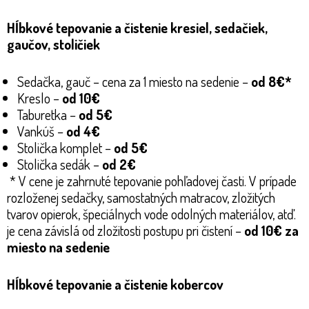
Hĺbkové tepovanie a čistenie kresiel, sedačiek,
gaučov, stoličiek
Sedačka, gauč – cena za 1 miesto na sedenie –
od 8€*
Kreslo –
od 10€
Taburetka –
od 5€
Vankúš –
od 4€
Stolička komplet –
od 5€
Stolička sedák –
od 2€
* V cene je zahrnuté tepovanie pohľadovej časti. V prípade
rozloženej sedačky, samostatných matracov, zložitých
tvarov opierok, špeciálnych vode odolných materiálov, atď.
je cena závislá od zložitosti postupu pri čistení –
od 10€ za
miesto na sedenie
Hĺbkové tepovanie a čistenie kobercov