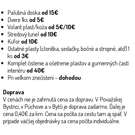
Palubná doska
od 15€
Dvere 1ks
od
5€
Volant plast/koža
od
5
€/10€
Stredový tunel
od
10€
Kufor
od
10€
Ostatné plasty (clonítka, sedačky, bočné a stropné, atď) 1
ks
od 3€
Komplet čistenie a ošetrenie plastov a gumenných častí
interiéru
od
40€
Pri veľkom znečistení –
dohodou
Doprava
V cenách nie je zahrnutá cena za dopravu. V Považskej
Bystrici, v Púchove a v Bytči je doprava zadarmo. Ďalej je
cena 0,40€ za km. Cena sa počíta za cestu tam aj späť. V
prípade väčšej objednávky sa cena počíta individuálne.