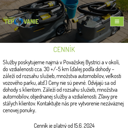
Preskočiť
na
obsah
CENNÍK
Služby poskytujeme najmä v Považskej Bystrici a v okolí,
do vzdialenosti cca. 30 +/-5 km (ďalej podľa dohody –
záleží od rozsahu služieb, množstva automobilov, veľkosti
vozového parku, atď.) Ceny nie sú pevné. Odvíjajú sa od
dohody s klientom. Záleží od rozsahu služieb, množstva
automobilov, objednanej služby a vzdialenosti. Zľavy pre
stálych klientov. Kontaktujte nás pre vytvorenie nezáväznej
cenovej ponuky..
Cenník je platný od 15.6. 2024