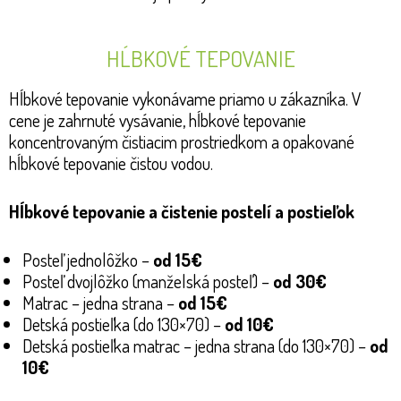
HĹBKOVÉ TEPOVANIE
Hĺbkové tepovanie vykonávame priamo u zákazníka. V
cene je zahrnuté vysávanie, hĺbkové tepovanie
koncentrovaným čistiacim prostriedkom a opakované
hĺbkové tepovanie čistou vodou.
Hĺbkové tepovanie a čistenie postelí a postieľok
Posteľ jednolôžko –
od 15€
Posteľ dvojlôžko (manželská posteľ) –
od 30€
Matrac – jedna strana –
od 15€
Detská postieľka (do 130×70) –
od 10€
Detská postieľka matrac – jedna strana (do 130×70) –
od
10€