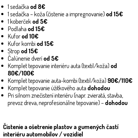
1 sedačka
od
8€
1 sedačka – koža (čistenie a impregnovanie)
od
15€
1 koberček
od
5€
Podlaha
od
15€
Kufor
od
10€
Kufor kombi
od
15€
Strop
od
15€
Čalúnenie dverí
od 5
€
Komplet tepovanie interiéru auta (textil/koža)
od
80€/100€
Komplet tepovanie auta-kombi (textil/koža)
90€/110€
Komplet tepovanie úžitkového auta
dohodou
Pri silnom znečistení interiéru (napr. zvieratá, stavba,
prevoz dreva, neprofesionálne tepovanie) –
dohodou
Čistenie a ošetrenie plastov a gumených častí
interiéru automobilov / vozidiel