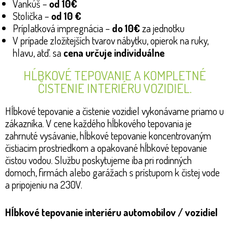
Vankúš –
od 10€
Stolička –
od 10 €
Príplatková impregnácia –
do 10€
za jednotku
V prípade zložitejších tvarov nábytku, opierok na ruky,
hlavu, atď. sa
cena určuje individuálne
HĹBKOVÉ TEPOVANIE A KOMPLETNÉ
ČISTENIE INTERIÉRU VOZIDIEL.
Hĺbkové tepovanie a čistenie vozidiel vykonávame priamo u
zákazníka. V cene každého hĺbkového tepovania je
zahrnuté vysávanie, hĺbkové tepovanie koncentrovaným
čistiacim prostriedkom a opakované hĺbkové tepovanie
čistou vodou. Službu poskytujeme iba pri rodinných
domoch, firmách alebo garážach s prístupom k čistej vode
a pripojeniu na 230V.
Hĺbkové tepovanie interiéru automobilov / vozidiel