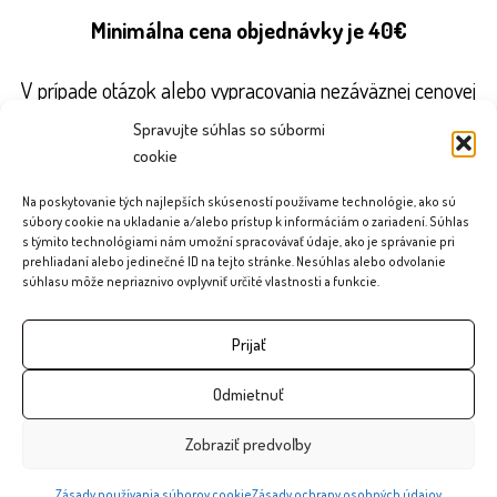
Minimálna cena objednávky je 40€
V prípade otázok alebo vypracovania nezáväznej cenovej
ponuky nás kontaktujte.
Spravujte súhlas so súbormi
cookie
Na poskytovanie tých najlepších skúseností používame technológie, ako sú
Kontakt
súbory cookie na ukladanie a/alebo prístup k informáciám o zariadení. Súhlas
s týmito technológiami nám umožní spracovávať údaje, ako je správanie pri
Vytvorené / OZÓN Ekočistenie© 2020
prehliadaní alebo jedinečné ID na tejto stránke. Nesúhlas alebo odvolanie
súhlasu môže nepriaznivo ovplyvniť určité vlastnosti a funkcie.
OZÓN Ekočistenie
Považská Bystrica
Prijať
IČO: 47966831
DIČ: 1072072353
Odmietnuť
Telefón: 0948 762 262
Mail: info@ozonekocistenie.sk
Zobraziť predvoľby
Zásady používania súborov COOKIE (EÚ)
Zásady používania súborov cookie
Zásady ochrany osobných údajov